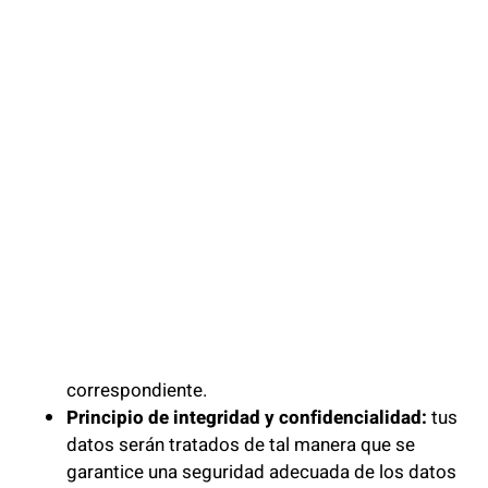
consentimiento para el tratamiento de tus datos
personales para uno o varios fines específicos
que te informaremos previamente con absoluta
transparencia.
Principio de minimización de datos
: Nosotros
también somos usuaririos y nos gusta cuidar de
nuestra privacidad por eso solo vamos a solicitar
datos estrictamente necesarios en relación con
los fines para los que los necesitamos.
Principio de limitación del plazo de
conservación
: los datos serán mantenidos
durante no más tiempo del necesario para los
fines del tratamiento, en función a la finalidad, te
informaremos del plazo de conservación
correspondiente.
Principio de integridad y confidencialidad:
tus
datos serán tratados de tal manera que se
garantice una seguridad adecuada de los datos